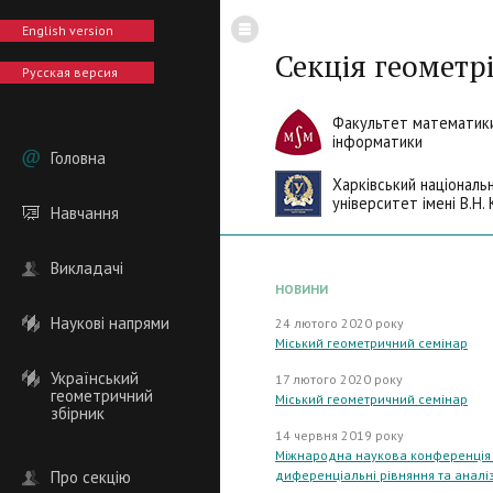
English version
Секція геометрі
Русская версия
Факультет математики
інформатики
Головна
Харківський національ
університет імені В.Н. 
Навчання
Викладачі
НОВИНИ
Наукові напрями
24 лютого 2020 року
Міський геометричний семінар
Український
17 лютого 2020 року
геометричний
Міський геометричний семінар
збірник
14 червня 2019 року
Міжнародна наукова конференція "
Про секцію
диференціальні рівняння та аналіз