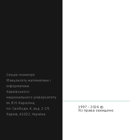
Секція геометрії
Факультету математики і
інформатики
Харківського
національного університету
ім. В.Н. Каразіна,
1997 – 2026 ©
пл. Свободи, 4, ауд. 2-29,
Усі права захищено.
Харків, 61022, Україна