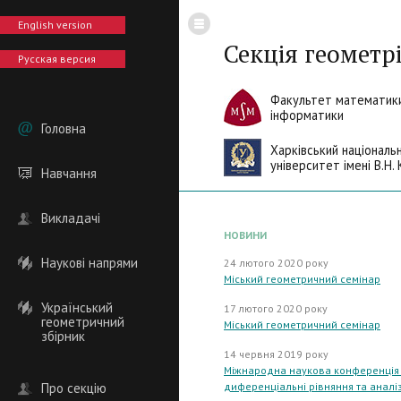
English version
Секція геометрі
Русская версия
Факультет математики
інформатики
Головна
Харківський національ
університет імені В.Н. 
Навчання
Викладачі
НОВИНИ
Наукові напрями
24 лютого 2020 року
Міський геометричний семінар
Український
17 лютого 2020 року
геометричний
Міський геометричний семінар
збірник
14 червня 2019 року
Міжнародна наукова конференція "
Про секцію
диференціальні рівняння та аналіз