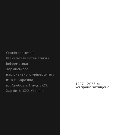
Секція геометрії
Факультету математики і
інформатики
Харківського
національного університету
ім. В.Н. Каразіна,
1997 – 2026 ©
пл. Свободи, 4, ауд. 2-29,
Усі права захищено.
Харків, 61022, Україна