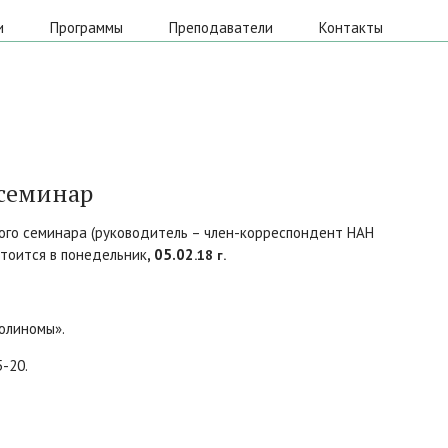
и
Программы
Преподаватели
Контакты
 семинар
ого семинара (руководитель – член-корреспондент НАН
остоится в понедельник
, 05.02
.18 г.
олиномы».
-20.