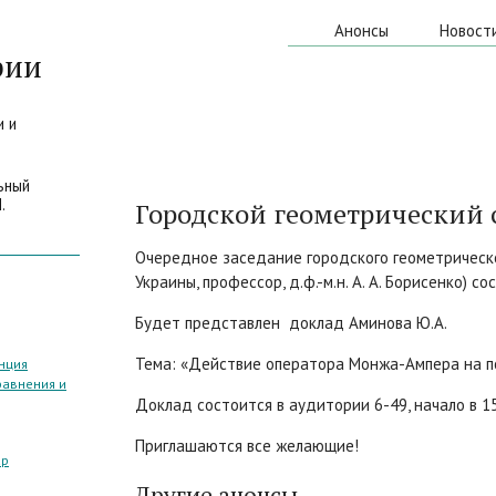
Анонсы
Новост
рии
и и
ьный
.
Городской геометрический
Очередное заседание городского геометрическ
Украины, профессор, д.ф.-м.н. А. А. Борисенко) с
Будет представлен доклад Аминова Ю.А.
Тема: «Действие оператора Монжа-Ампера на п
нция
равнения и
Доклад состоится в аудитории 6-49, начало в 15
Приглашаются все желающие!
ар
Другие анонсы