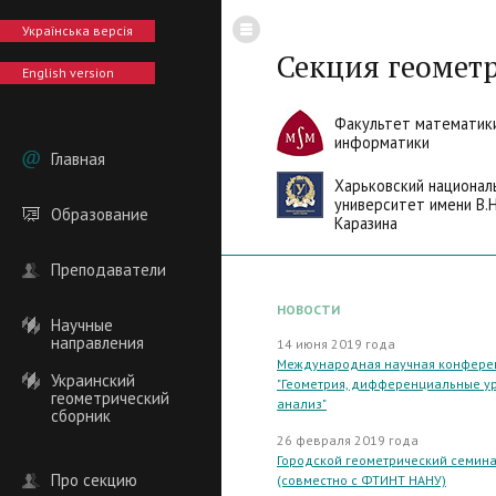
Українська версія
Секция геомет
English version
Факультет математик
информатики
Главная
Харьковский национал
университет имени В.Н
Образование
Каразина
Преподаватели
НОВОСТИ
Научные
направления
14 июня 2019 года
Международная научная конфере
Украинский
"Геометрия, дифференциальные у
геометрический
анализ"
сборник
26 февраля 2019 года
Городской геометрический семин
Про секцию
(совместно с ФТИНТ НАНУ)